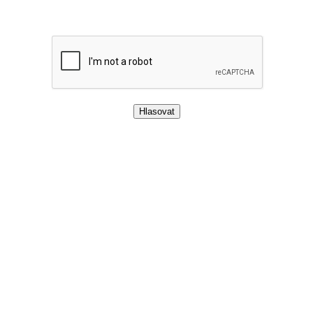
Potvrďte, že nejste robot, zaškrtnutím
odpovídajícího políčka.