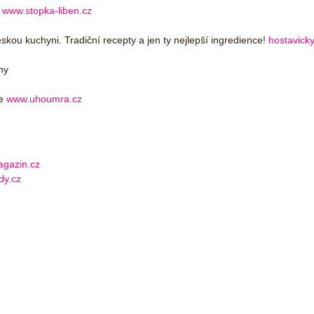
–
www.stopka-liben.cz
skou kuchyni. Tradiční recepty a jen ty nejlepší ingredience!
hostavick
ny
ze
www.uhoumra.cz
gazin.cz
y.cz