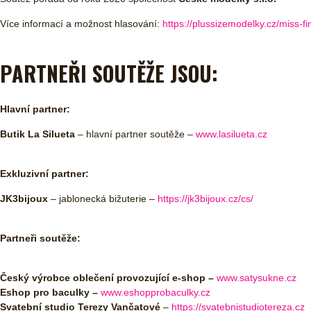
Více informací a možnost hlasování:
https://plussizemodelky.cz/miss-f
PARTNEŘI SOUTĚŽE JSOU:
Hlavní partner:
Butik La Silueta
– hlavní partner soutěže –
www.lasilueta.cz
Exkluzivní partner:
JK3bijoux
– jablonecká bižuterie –
https://jk3bijoux.cz/cs/
Partneři soutěže:
Český výrobce oblečení provozující e-shop –
www.satysukne.cz
Eshop pro baculky –
www.eshopprobaculky.cz
Svatební studio Terezy Vančatové
–
https://svatebnistudiotereza.cz