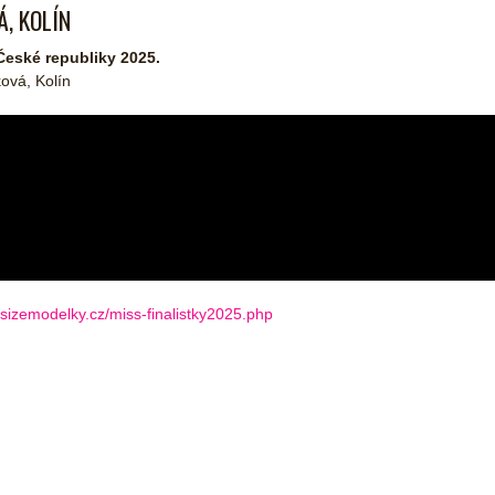
, KOLÍN
České republiky 2025.
ková, Kolín
ussizemodelky.cz/miss-finalistky2025.php