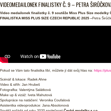
VIDEOMEDAILONEK FINALISTKY Č. 9 – PETRA ŠIRŮČKOVÁ
Video medailonek finalistky č. 9 soutěže Miss Plus Size modelky 
FINALISTKA MISS PLUS SIZE CZECH REPUBLIC 2025 –
Petra Širůč
Pokud se Vám tato finalistka líbí, můžete jí dát svůj hlas na:
https://pl
Scénář & lokace: Radek Ahne
Video & střih: Jan Hrubeš
Fotografka: Valentýna Salátková
Make up & vizáž: Iveta Mahutová
Spolupráce na natáčení: Veronika Coufalová
Asistentka videoprodukce: Jana Absolonová
Soutěž pořádá od roku 2020 společnost
České modelky s.r.o.