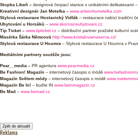
Stopka Libeň –
designová čerpací stanice s unikátními delikatesami 
Kreativní designér Jan Metelka –
www.artworksmetelka.com
Stylová restaurace Hostavický Vidlák
– restaurace nabízí tradiční če
Ubytování u Horsáků
–
www.skorosiceubytovani.cz
Tip Ticket –
www.tipticket.cz
– distribuční partner pražské kulturní scé
Masérka Šárka Němcová
http://www.kristalovamaserna.cz/
Stylová restaurace U Houmra
– Stylová restaurace U Houmra v Pra
Mediálními partnery soutěže jsou:
Pear__media –
PR agentura
www.pearmedia.cz
Be Fashion! Magazín
– internetový časopis o módě
www.befashionma
Magazín Světem módy
– internetový časopis o módě
www.svetemmod
Magazín Be In!
– buďte IN
www.beinmagazin.cz
Be Mad
–
www.bemad.cz
Zpět do aktualit
Reklama