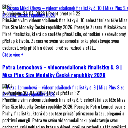
31.07.
Zveřejněno: 31. 07. 2026 | Počet přečtení: 22
Přinášíme vám videomedailonek finalistky č. 10 celostátní soutěže Miss
Plus Size Modelky České republiky 2026. Poznejte Zuzanu Mikoláškovou 
Plzně, finalistku, která do soutěže přináší sílu, odhodlání a sebevědomý
přístup k životu. Zuzana ve svém videomedailonku představuje svou
osobnost, svůj příběh a důvod, proč se rozhodla stát...
Čtěte více
+
Petra Lemochová – videomedailonek finalistky č. 9 |
Miss Plus Size Modelky České republiky 2026
30.07.
Zveřejněno: 30. 07. 2026 | Počet přečtení: 21
Přinášíme vám videomedailonek finalistky č. 9 celostátní soutěže Miss
Plus Size Modelky České republiky 2026. Poznejte Petru Lemochovou z
Prahy, finalistku, která do soutěže přináší přirozenou krásu, eleganci a
pozitivní energii. Petra ve svém videomedailonku představuje svou
osobnost, svůj pohled na krásu a důvod, proč se rozhodla stát součástí