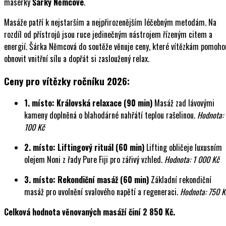
masérky
Šárky Němcové
.
Masáže patří k nejstarším a nejpřirozenějším léčebným metodám. Na
rozdíl od přístrojů jsou ruce jedinečným nástrojem řízeným citem a
energií. Šárka Němcová do soutěže věnuje ceny, které vítězkám pomoho
obnovit vnitřní sílu a dopřát si zasloužený relax.
Ceny pro vítězky ročníku 2026:
1. místo: Královská relaxace (90 min)
Masáž zad lávovými
kameny doplněná o blahodárné nahřátí teplou rašelinou.
Hodnota: 
100 Kč
2. místo: Liftingový rituál (60 min)
Lifting obličeje luxusním
olejem Noni z řady Pure Fiji pro zářivý vzhled.
Hodnota: 1 000 Kč
3. místo: Rekondiční masáž (60 min)
Základní rekondiční
masáž pro uvolnění svalového napětí a regeneraci.
Hodnota: 750 K
Celková hodnota věnovaných masáží činí 2 850 Kč.