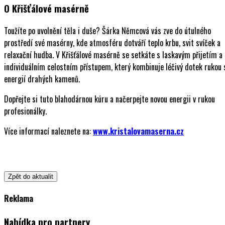
O Křišťálové masérně
Toužíte po uvolnění těla i duše? Šárka Němcová vás zve do útulného
prostředí své masérny, kde atmosféru dotváří teplo krbu, svit svíček a
relaxační hudba. V Křišťálové masérně se setkáte s laskavým přijetím a
individuálním celostním přístupem, který kombinuje léčivý dotek rukou 
energií drahých kamenů.
Dopřejte si tuto blahodárnou kúru a načerpejte novou energii v rukou
profesionálky.
Více informací naleznete na:
www.kristalovamaserna.cz
Zpět do aktualit
Reklama
Nabídka pro partnery