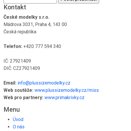
Kontakt
České modelky s.r.o.
Mádrova 3031, Praha 4, 143 00
Česká republika
Telefon:
+420 777 594 340
IČ: 27921409
DIČ: CZ27921409
Email:
info@plussizemodelky.cz
Web soutěže:
www.plussizemodelky.cz/miss
Web pro partnery:
www.primakrivky.cz
Menu
Úvod
O nás