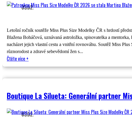
03.02.
Letošní ročník soutěže Miss Plus Size Modelky ČR s hrdostí předsta
Blažena Boháčová, uznávaná astroložka, spisovatelka a mentorka, 
nacházet jejich vlastní cestu a vnitřní rovnováhu. Soutěž Miss P
různorodost a zdravé sebevědomí žen s...
Čtěte více
+
Boutique La Silueta: Generální partner M
03.02.