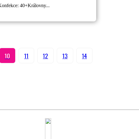
Konfekce: 40+Královny...
10
11
12
13
14