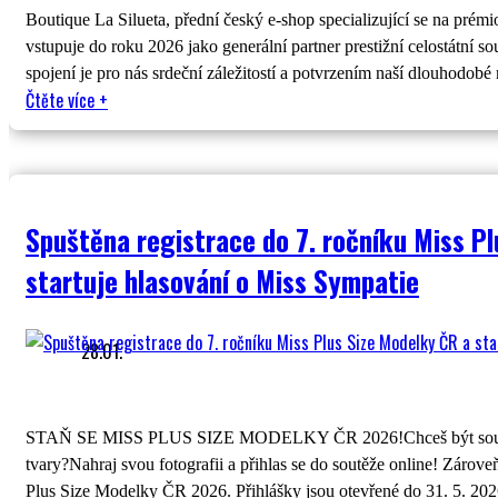
Boutique La Silueta, přední český e-shop specializující se na pré
vstupuje do roku 2026 jako generální partner prestižní celostátní 
spojení je pro nás srdeční záležitostí a potvrzením naší dlouhodob
Čtěte více
+
Spuštěna registrace do 7. ročníku Miss P
startuje hlasování o Miss Sympatie
28.01.
STAŇ SE MISS PLUS SIZE MODELKY ČR 2026!Chceš být součástí 
tvary?Nahraj svou fotografii a přihlas se do soutěže online! Zárove
Plus Size Modelky ČR 2026. Přihlášky jsou otevřené do 31. 5. 202