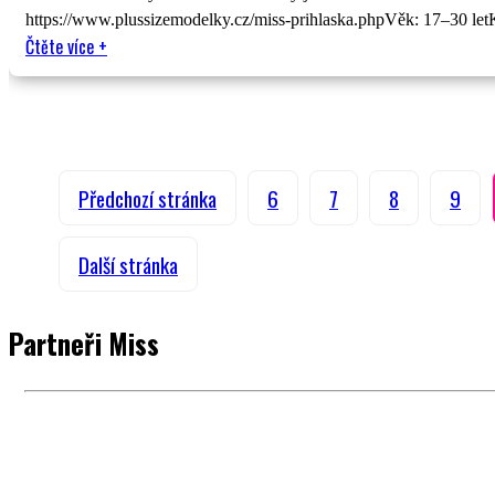
https://www.plussizemodelky.cz/miss-prihlaska.phpVěk: 17–30 let
Čtěte více
+
Předchozí stránka
6
7
8
9
Další stránka
Partneři Miss