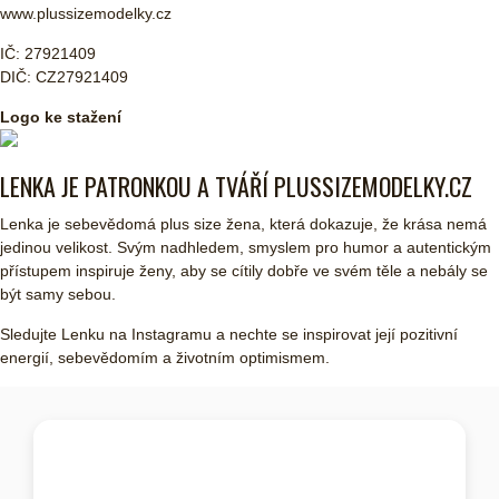
www.plussizemodelky.cz
IČ: 27921409
DIČ: CZ27921409
Logo ke stažení
LENKA JE PATRONKOU A TVÁŘÍ PLUSSIZEMODELKY.CZ
Lenka je sebevědomá plus size žena, která dokazuje, že krása nemá
jedinou velikost. Svým nadhledem, smyslem pro humor a autentickým
přístupem inspiruje ženy, aby se cítily dobře ve svém těle a nebály se
být samy sebou.
Sledujte Lenku na Instagramu a nechte se inspirovat její pozitivní
energií, sebevědomím a životním optimismem.