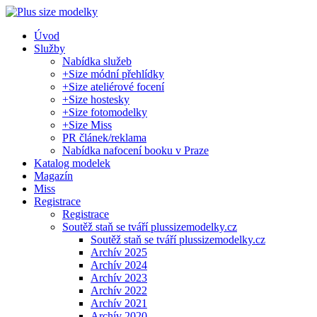
Úvod
Služby
Nabídka služeb
+Size módní přehlídky
+Size ateliérové focení
+Size hostesky
+Size fotomodelky
+Size Miss
PR článek/reklama
Nabídka nafocení booku v Praze
Katalog modelek
Magazín
Miss
Registrace
Registrace
Soutěž staň se tváří plussizemodelky.cz
Soutěž staň se tváří plussizemodelky.cz
Archív 2025
Archív 2024
Archív 2023
Archív 2022
Archív 2021
Archív 2020