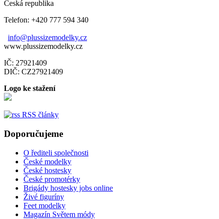
Česká republika
Telefon: +420 777 594 340
info@plussizemodelky.cz
www.plussizemodelky.cz
IČ: 27921409
DIČ: CZ27921409
Logo ke stažení
RSS články
Doporučujeme
O řediteli společnosti
České modelky
České hostesky
České promotérky
Brigády hostesky jobs online
Živé figuríny
Feet modelky
Magazín Světem módy