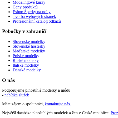
Modelingové kurzy
Ceny produktů
Eshop Šperky na nohy
Tvorba webových stránek
Profesionální katalog odkazů
Pobočky v zahraničí
Slovenské modelky
Slovenské hostesky
Maďarské modelky
Polské modelky
Ruské modelky
Italské modelky
Dánské modelky
O nás
Podporujeme plnoštíhlé modelky a módu
-
nabídka služeb
Máte zájem o spolupráci,
kontaktujte nás.
Největší databáze plnoštíhlých modelek a žen v České republice.
Prez